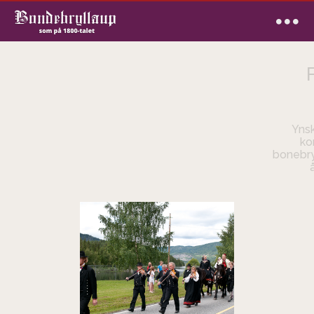
FOTOGRAF 2010: BJØRN
FURUSETH
Ynskjer du å være med å fotografere eit år? Ta
kontakt med uss. Ein deltagelse som gjest i
bonebryllaupet på Holsdagen kan væra ein fin sjans til
å få eit godt bilete tå seg sjølv i bunad...