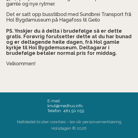
gamle og nye rytmer.
Det er satt opp busstilbod med Sundbrei Transport frå
Hol Bygdamuseum på Hagafoss til Geilo
PS. Ynskjer du å delta i brudefølge så er dette
gratis. Forøvrig forutsetter dette at du har bunad
og er deltagende heile dagen, frå Hol gamle
kyrkje til Hol Bygdemuseum. Deltagarar i
brudefølge betaler normal pris for middag.
Velkommen!
E-mail:
knut@medhus.info
Telefon:
481 50 055
Nettstedet bruker coockies – les vår
personvernerklæring
Holsdagen
© 2026