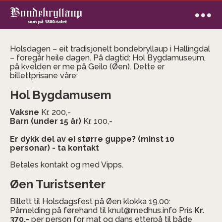
Holsdagen – eit tradisjonelt bondebryllaup i Hallingdal
– foregår heile dagen. På dagtid: Hol Bygdamuseum,
på kvelden er me på Geilo (Øen). Dette er
billettprisane våre:
Hol Bygdamusem
Vaksne
Kr. 200,-
Barn (under 15 år)
Kr. 100,-
Er dykk del av ei større guppe? (minst 10
personar) - ta kontakt
Betales kontakt og med Vipps.
Øen Turistsenter
Billett til Holsdagsfest på Øen klokka 19.00:
Påmelding på førehand til knut@medhus.info Pris
Kr.
370,-
per person for mat og dans etterpå til både